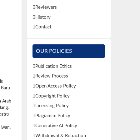
Reviewers
History
Contact
OUR POLICIES
Publication Ethics
Review Process
is
Open Access Policy
 Baru
Copyright Policy
a Arab
Licensing Policy
ang.
astra
Plagiarism Policy
Generative AI Policy
diwan.
Withdrawal & Retraction