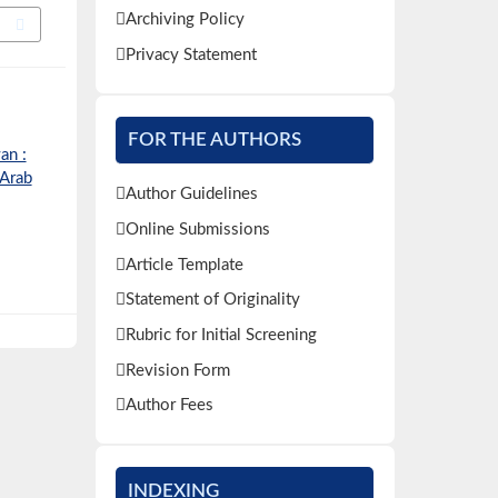
Archiving Policy
Privacy Statement
FOR THE AUTHORS
an :
 Arab
Author Guidelines
Online Submissions
Article Template
Statement of Originality
Rubric for Initial Screening
Revision Form
Author Fees
INDEXING