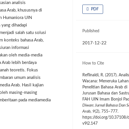
asian analisis
PDF
asa Arab, khususnya di
dan Humaniora UIN
 yang dihadapi
Published
menjadi salah satu solusi
m konteks bahasa Arab,
2017-12-22
iuran informasi
ukan oleh media-media
a Arab lebih berdaya
How to Cite
ranah teoretis. Fokus
Reflinaldi, R. (2017). Analis
ambaran umum analisis
Wacana: Meneruka Lahan
edia Arab. Hasil kajian
Penelitian Bahasa Arab di
 oleh masing-masing
Jurusan Bahasa dan Sastr
FAH UIN Imam Bonjol Pad
emberitaan pada mediamedia
Diwan: Jurnal Bahasa Dan S
Arab
,
9
(2), 755–777.
https://doi.org/10.37108/
v9i2.147