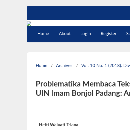
Home
About
Login
Register
S
Home
/
Archives
/
Vol. 10 No. 1 (2018): Diw
Problematika Membaca Teks
UIN Imam Bonjol Padang: An
Hetti Waluati Triana