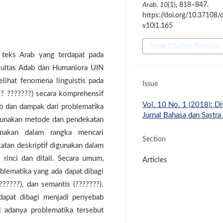
Arab
,
10
(1), 818–847.
https://doi.org/10.37108/
v10i1.165
More Citation Formats
teks Arab yang terdapat pada
kultas Adab dan Humaniora UIN
lihat fenomena linguistis pada
Issue
? ???????) secara komprehensif
Vol. 10 No. 1 (2018): D
b dan dampak dari problematika
Jurnal Bahasa dan Sastra
ggunakan metode dan pendekatan
igunakan dalam rangka mencari
Section
atan deskriptif digunakan dalam
 rinci dan ditail. Secara umum,
Articles
blematika yang ada dapat dibagi
??????), dan semantis (???????).
apat dibagi menjadi penyebab
i adanya problematika tersebut