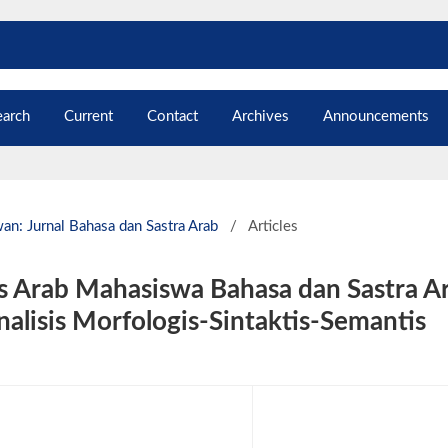
earch
Current
Contact
Archives
Announcements
an: Jurnal Bahasa dan Sastra Arab
/
Articles
 Arab Mahasiswa Bahasa dan Sastra A
alisis Morfologis-Sintaktis-Semantis