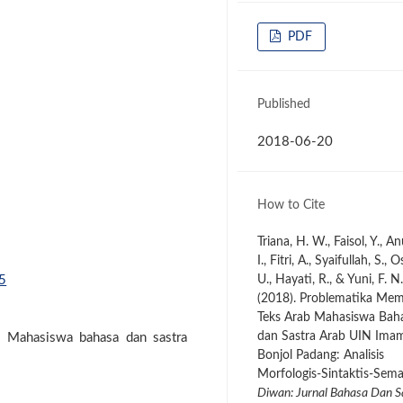
PDF
Published
2018-06-20
How to Cite
Triana, H. W., Faisol, Y., An
I., Fitri, A., Syaifullah, S.,
65
U., Hayati, R., & Yuni, F. N.
(2018). Problematika Me
Teks Arab Mahasiswa Bah
dan Sastra Arab UIN Ima
, Mahasiswa bahasa dan sastra
Bonjol Padang: Analisis
Morfologis-Sintaktis-Sema
Diwan: Jurnal Bahasa Dan S