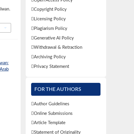
Open Access Policy
diwan.
Copyright Policy
Licensing Policy
Plagiarism Policy
Generative AI Policy
Withdrawal & Retraction
Archiving Policy
iwan:
Privacy Statement
 Arab
FOR THE AUTHORS
Author Guidelines
Online Submissions
Article Template
Statement of Originality