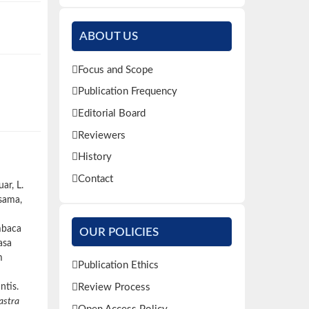
ABOUT US
Focus and Scope
Publication Frequency
Editorial Board
Reviewers
History
Contact
uar, L.
 Osama,
mbaca
OUR POLICIES
asa
m
Publication Ethics
Review Process
ntis.
astra