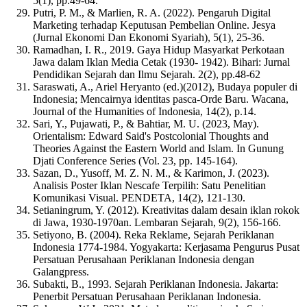
5(1), pp.49-64.
Putri, P. M., & Marlien, R. A. (2022). Pengaruh Digital
Marketing terhadap Keputusan Pembelian Online. Jesya
(Jurnal Ekonomi Dan Ekonomi Syariah), 5(1), 25-36.
Ramadhan, I. R., 2019. Gaya Hidup Masyarkat Perkotaan
Jawa dalam Iklan Media Cetak (1930- 1942). Bihari: Jurnal
Pendidikan Sejarah dan Ilmu Sejarah. 2(2), pp.48-62
Saraswati, A., Ariel Heryanto (ed.)(2012), Budaya populer di
Indonesia; Mencairnya identitas pasca-Orde Baru. Wacana,
Journal of the Humanities of Indonesia, 14(2), p.14.
Sari, Y., Pujawati, P., & Bahtiar, M. U. (2023, May).
Orientalism: Edward Said's Postcolonial Thoughts and
Theories Against the Eastern World and Islam. In Gunung
Djati Conference Series (Vol. 23, pp. 145-164).
Sazan, D., Yusoff, M. Z. N. M., & Karimon, J. (2023).
Analisis Poster Iklan Nescafe Terpilih: Satu Penelitian
Komunikasi Visual. PENDETA, 14(2), 121-130.
Setianingrum, Y. (2012). Kreativitas dalam desain iklan rokok
di Jawa, 1930-1970an. Lembaran Sejarah, 9(2), 156-166.
Setiyono, B. (2004). Reka Reklame, Sejarah Periklanan
Indonesia 1774-1984. Yogyakarta: Kerjasama Pengurus Pusat
Persatuan Perusahaan Periklanan Indonesia dengan
Galangpress.
Subakti, B., 1993. Sejarah Periklanan Indonesia. Jakarta:
Penerbit Persatuan Perusahaan Periklanan Indonesia.