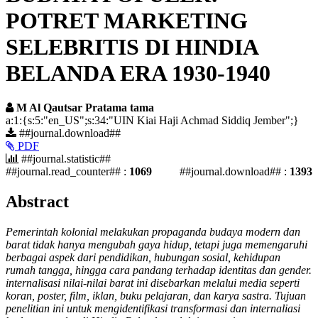
POTRET MARKETING
SELEBRITIS DI HINDIA
BELANDA ERA 1930-1940
M Al Qautsar Pratama tama
a:1:{s:5:"en_US";s:34:"UIN Kiai Haji Achmad Siddiq Jember";}
##plugins.themes.academic_pro.article.si
##journal.download##
PDF
##journal.statistic##
##journal.read_counter## :
1069
##journal.download## :
1393
##plugins.themes.academic_pro.article.ma
Abstract
Pemerintah kolonial melakukan propaganda budaya modern dan
barat tidak hanya mengubah gaya hidup, tetapi juga memengaruhi
berbagai aspek dari pendidikan, hubungan sosial, kehidupan
rumah tangga, hingga cara pandang terhadap identitas dan gender.
internalisasi nilai-nilai barat ini disebarkan melalui media seperti
koran, poster, film, iklan, buku pelajaran, dan karya sastra. Tujuan
penelitian ini untuk mengidentifikasi transformasi dan internaliasi