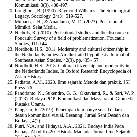
Komunikasi, 3(3), 488-497.
Longhurst, B. (1990). Raymond Williams: The Sociological
Legacy. Sociology, 24(3), 519-527.
Munaris, I. H., & Anantama, M. D. (2023). Poskolonial:
Mimikri. Selat Media.
Nichols, R. (2010). Postcolonial studies and the discourse of
Foucault: Survey of a field of problematization. Foucault
Studies, 111-144.
Nordholt, H.S., 2011. Modernity and cultural citizenship in
the Netherlands Indies: An illustrated hypothesis. Journal of
Southeast Asian Studies, 42(3), pp.435-457.
Nordholt, H.S., 2018. Cultural citizenship and modernity in
the Netherlands Indies. In Oxford Research Encyclopedia of
Asian History.
Padiatra, A.M., 2020. Ilmu sejarah: Metode dan praktik. JSI
Press. 76
Pandrianto, N., Sukendro, G. G., Oktavianti, R., & Sari, W. P.
(2023). Budaya POP: Komunikasi dan Masyarakat. Gramedia
Pustaka Utama.
Pangestu, R. (2019). Penerapan kampanye sosial dalam
desain komunikasi visual. Besaung: Jurnal Seni Desain dan
Budaya, 4(2).
Putri, N.A. and Hidayat, A.A., 2021. Budaya Indis Pada
Kebaya Abad Ke-20. Historia Madania: Jurnal Ilmu Sejarah,