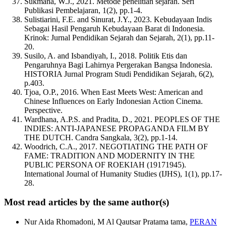
Sukmana, W.J., 2021. Metode penelitian sejarah. Seri
Publikasi Pembelajaran, 1(2), pp.1-4.
Sulistiarini, F.E. and Sinurat, J.Y., 2023. Kebudayaan Indis
Sebagai Hasil Pengaruh Kebudayaan Barat di Indonesia.
Krinok: Jurnal Pendidikan Sejarah dan Sejarah, 2(1), pp.11-
20.
Susilo, A. and Isbandiyah, I., 2018. Politik Etis dan
Pengaruhnya Bagi Lahirnya Pergerakan Bangsa Indonesia.
HISTORIA Jurnal Program Studi Pendidikan Sejarah, 6(2),
p.403.
Tjoa, O.P., 2016. When East Meets West: American and
Chinese Influences on Early Indonesian Action Cinema.
Perspective.
Wardhana, A.P.S. and Pradita, D., 2021. PEOPLES OF THE
INDIES: ANTI-JAPANESE PROPAGANDA FILM BY
THE DUTCH. Candra Sangkala, 3(2), pp.1-14.
Woodrich, C.A., 2017. NEGOTIATING THE PATH OF
FAME: TRADITION AND MODERNITY IN THE
PUBLIC PERSONA OF ROEKIAH (19171945).
International Journal of Humanity Studies (IJHS), 1(1), pp.17-
28.
Most read articles by the same author(s)
Nur Aida Rhomadoni, M Al Qautsar Pratama tama,
PERAN