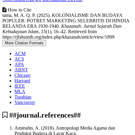
How to Cite
tama, M. A. Q. P. (2025). KOLONIALISME DAN BUDAYA
POPULER: POTRET MARKETING SELEBRITIS DI HINDIA
BELANDA ERA 1930-1940.
Khazanah: Jurnal Sejarah Dan
Kebudayaan Islam
,
15
(1), 16–42. Retrieved from
https://rjfahuinib.org/index.php/khazanah/article/view/1899
More Citation Formats
ACM
ACS
APA
ABNT
Chicago
Harvard
IEEE
MLA
Turabian
Vancouver
##journal.references##
Amirudin, A. (2018). Antropologi Media Agama dan
Produksi Budaya di Layar Kaca.