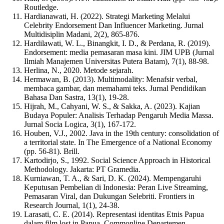
Routledge.
Hardianawati, H. (2022). Strategi Marketing Melalui
Celebrity Endorsement Dan Influencer Marketing. Jurnal
Multidisiplin Madani, 2(2), 865-876.
Hardilawati, W. L., Binangkit, I. D., & Perdana, R. (2019).
Endorsement: media pemasaran masa kini. JIM UPB (Jurnal
Ilmiah Manajemen Universitas Putera Batam), 7(1), 88-98.
Herlina, N., 2020. Metode sejarah.
Hermawan, B. (2013). Multimodality: Menafsir verbal,
membaca gambar, dan memahami teks. Jurnal Pendidikan
Bahasa Dan Sastra, 13(1), 19-28.
Hijrah, M., Cahyani, W. S., & Sakka, A. (2023). Kajian
Budaya Populer: Analisis Terhadap Pengaruh Media Massa.
Jurnal Socia Logica, 3(1), 167-172.
Houben, V.J., 2002. Java in the 19th century: consolidation of
a territorial state. In The Emergence of a National Economy
(pp. 56-81). Brill.
Kartodirjo, S., 1992. Social Science Approach in Historical
Methodology. Jakarta: PT Gramedia.
Kurniawan, T. A., & Sari, D. K. (2024). Mempengaruhi
Keputusan Pembelian di Indonesia: Peran Live Streaming,
Pemasaran Viral, dan Dukungan Selebriti. Frontiers in
Research Journal, 1(1), 24-38.
Larasati, C. E. (2014). Representasi identitas Etnis Papua
dalam film lost in Papua. Commonline Departemen