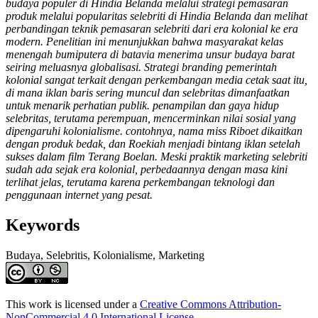
budaya populer di Hindia Belanda melalui strategi pemasaran
produk melalui popularitas selebriti di Hindia Belanda dan melihat
perbandingan teknik pemasaran selebriti dari era kolonial ke era
modern.
Penelitian ini menunjukkan bahwa masyarakat kelas
menengah bumiputera di batavia menerima unsur budaya barat
seiring meluasnya globalisasi. Strategi branding pemerintah
kolonial sangat terkait dengan perkembangan media cetak saat itu,
di mana iklan baris sering muncul dan selebritas dimanfaatkan
untuk menarik perhatian publik. penampilan dan gaya hidup
selebritas, terutama perempuan, mencerminkan nilai sosial yang
dipengaruhi kolonialisme. contohnya, nama miss Riboet dikaitkan
dengan produk bedak, dan Roekiah menjadi bintang iklan setelah
sukses dalam film Terang Boelan. Meski praktik marketing selebriti
sudah ada sejak era kolonial, perbedaannya dengan masa kini
terlihat jelas, terutama karena perkembangan teknologi dan
penggunaan internet yang pesat.
Keywords
Budaya, Selebritis, Kolonialisme, Marketing
##plugins.themes.academic_pro.article.det
This work is licensed under a
Creative Commons Attribution-
NonCommercial 4.0 International License
.