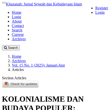
##plugins.themes.academic_pro.accessible_menu.label##
Khazanah: Jurnal Sejarah dan Kebudayaan Islam
Toggle
Register
navigation
##plugins.themes.academic_pro.accessible_menu.main_naviga
Home
Login
##plugins.themes.academic_pro.accessible_menu.main_conten
Login
##plugins.themes.academic_pro.accessible_menu.sidebar##
About
Contact
Search
Current
Archives
Search
Home
Archives
Vol. 15 No. 1 (2025): Januari-Juni
Articles
Section Articles
KOLONIALISME DAN
BUDAYA POPULER: