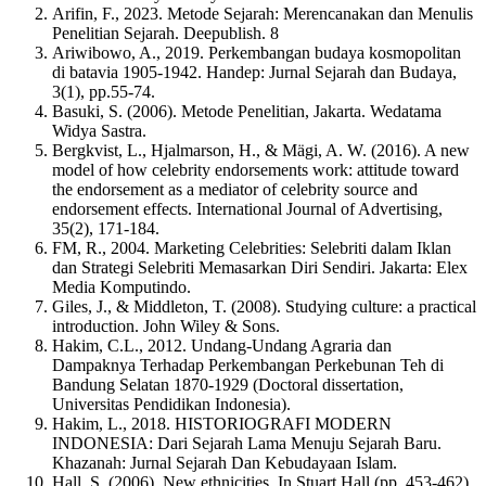
Arifin, F., 2023. Metode Sejarah: Merencanakan dan Menulis
Penelitian Sejarah. Deepublish. 8
Ariwibowo, A., 2019. Perkembangan budaya kosmopolitan
di batavia 1905-1942. Handep: Jurnal Sejarah dan Budaya,
3(1), pp.55-74.
Basuki, S. (2006). Metode Penelitian, Jakarta. Wedatama
Widya Sastra.
Bergkvist, L., Hjalmarson, H., & Mägi, A. W. (2016). A new
model of how celebrity endorsements work: attitude toward
the endorsement as a mediator of celebrity source and
endorsement effects. International Journal of Advertising,
35(2), 171-184.
FM, R., 2004. Marketing Celebrities: Selebriti dalam Iklan
dan Strategi Selebriti Memasarkan Diri Sendiri. Jakarta: Elex
Media Komputindo.
Giles, J., & Middleton, T. (2008). Studying culture: a practical
introduction. John Wiley & Sons.
Hakim, C.L., 2012. Undang-Undang Agraria dan
Dampaknya Terhadap Perkembangan Perkebunan Teh di
Bandung Selatan 1870-1929 (Doctoral dissertation,
Universitas Pendidikan Indonesia).
Hakim, L., 2018. HISTORIOGRAFI MODERN
INDONESIA: Dari Sejarah Lama Menuju Sejarah Baru.
Khazanah: Jurnal Sejarah Dan Kebudayaan Islam.
Hall, S. (2006). New ethnicities. In Stuart Hall (pp. 453-462).