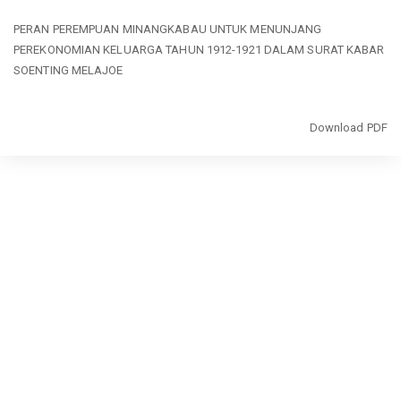
Return
PERAN PEREMPUAN MINANGKABAU UNTUK MENUNJANG
to
PEREKONOMIAN KELUARGA TAHUN 1912-1921 DALAM SURAT KABAR
Article
SOENTING MELAJOE
Details
Download
Download PDF