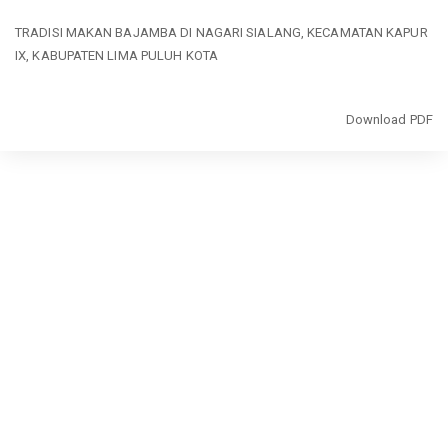
Return
TRADISI MAKAN BAJAMBA DI NAGARI SIALANG, KECAMATAN KAPUR
to
IX, KABUPATEN LIMA PULUH KOTA
Article
Details
Download
Download PDF