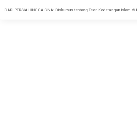
Return
DARI PERSIA HINGGA CINA: Diskursus tentang Teori Kedatangan Islam di
to
Article
Details