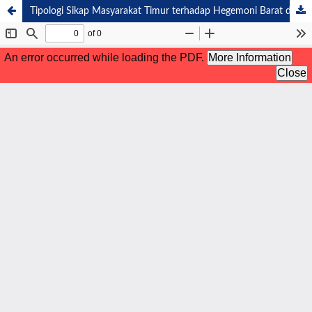
Tipologi Sikap Masyarakat Timur terhadap Hegemoni Barat dalam Naskah Drama Abthal Al-Yarmuk: Analisis Oksidentalisme Hassan Hanafi