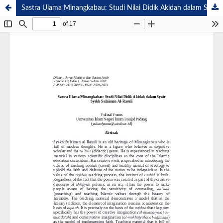
Sastra Ulama Minangkabau: Studi Nilai Didik Akidah dalam Syair Syekh Sulaiman Al-Rasuli